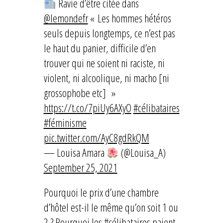
Ravie d’être citée dans
@lemondefr
« Les hommes hétéros
seuls depuis longtemps, ce n’est pas
le haut du panier, difficile d’en
trouver qui ne soient ni raciste, ni
violent, ni alcoolique, ni macho [ni
grossophobe etc] »
https://t.co/7piUy6AXyO
#célibataires
#féminisme
pic.twitter.com/AyC8gdRkQM
— Louisa Amara
(@Louisa_A)
September 25, 2021
Pourquoi le prix d’une chambre
d’hôtel est-il le même qu’on soit 1 ou
2 ? Pourquoi les
#célibataires
paient-