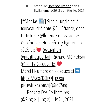
Article de
Florence Trédez
dans
ELLE,
numéro 3943
du 16 juillet 2021
[
#Medias
] Single Jungle est à
nouveau cité dans
@ELLEfrance
, dans
l’article de
@florencetredez
sur les
#sexfriends
. Honorée d’y figurer aux
côtés de
@vtuaillon
@judithduportail
, Richard Mèmeteau
(
@Ed_LaDecouverte
)
.
Merci ! Numéro en kiosques et
https://t.co/DOnQLJpOoa
pic.twitter.com/fJQ6iqC5nq
— Podcast Des Célibataires
(@Single_Jungle)
July 21, 2021