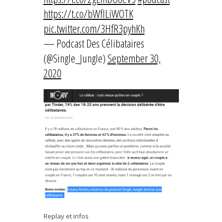
https://t.co/bWfILiWOTK
pic.twitter.com/3HfR3pyhKh
— Podcast Des Célibataires
(@Single_Jungle)
September 30,
2020
Replay et infos