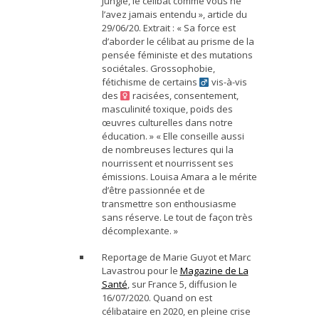
Jungle, le célibat comme vous ne
l’avez jamais entendu », article du
29/06/20. Extrait : « Sa force est
d’aborder le
célibat
au prisme de la
pensée féministe et des mutations
sociétales. Grossophobie,
fétichisme de certains
vis-à-vis
des
racisées, consentement,
masculinité toxique, poids des
œuvres culturelles dans notre
éducation. » « Elle conseille aussi
de nombreuses lectures qui la
nourrissent et nourrissent ses
émissions. Louisa Amara a le mérite
d’être passionnée et de
transmettre son enthousiasme
sans réserve. Le tout de façon très
décomplexante. »
Reportage de Marie Guyot et Marc
Lavastrou pour le
Magazine de La
Santé
, sur France 5, diffusion le
16/07/2020.
Quand on est
célibataire
en 2020, en pleine crise