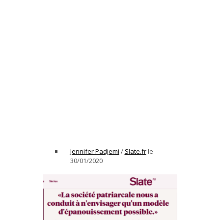
Jennifer Padjemi
/
Slate.fr
le
30/01/2020