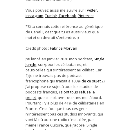
Vous pouvez aussi me suivre sur
Twitter,
Instagram
,
Tumblr
,
Facebook
,
Pinterest
.
*Si tu connais cette référence au générique
de Canal+, c’est que tu es aussi vieux que
moi et on devrait s’entendre. ;)
Crédit photo :
Fabrice Morvan
J’ai lancé en janvier 2020 mon podcast,
Single
Jungle
, sur/pour les célibataires, et
ceux/celles qui s’intéressent au célibat. Car
1) je ne trouvais pas de podcast
francophone qui traitait à
100% de ce sujet
2)
J’ai proposé ce sujet à tous les studios de
podcasts français,
ils ont tous refusé le
projet
, que ce soit avec ou sans moi à bord.
Pourtant il y a plus de 41% de célibataires en
France. C’est fou que tous ces gens
n’intéressent pas ces studios innovants, qui
vont là où aucune radio n’est allée, pas
même France Culture, que j’adore. Single