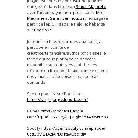
Jungle est donc un podcast indépendant
enregistré dans la joie au
Studio Majorelle
avec l’accompagnement précieux de
Mo
Maurane
et
Sarah Benmoussa,
montage (à
partir de l’ép. 5) : Isabelle Field, et hébergé
sur
Podcloud.
Je réunis ici tous les articles auxquels j’ai
participé en qualité de
créatrice/tenancière/autrice (choisissez le
terme qui vous plaira) de ce podcast,
disponible sur toutes les plateformes
d’écoute ou baladodiffusion comme disent
nos ami.e.s québecois.es, ou audio à la
demande.
Site du podcast sur Podcloud :
https://singlejungle.
lepodcast.fr/
iTunes
https://podcasts.apple.
com/fr/podcast/single-jungle/
id1496560583
Spotify
https://open.spotify.
com/episode/
6ggG0MGzA2jAPEO1teAUbq?si=