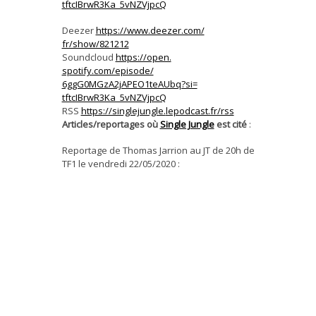
tftcIBrwR3Ka_5vNZVjpcQ
Deezer
https://www.deezer.com/
fr/show/821212
Soundcloud
https://open.
spotify.com/episode/
6ggG0MGzA2jAPEO1teAUbq?si=
tftcIBrwR3Ka_5vNZVjpcQ
RSS
https://singlejungle.
lepodcast.fr/rss
Articles/reportages où
Single Jungle
est cité
:
Reportage de Thomas Jarrion au JT de 20h de
TF1 le vendredi 22/05/2020 :