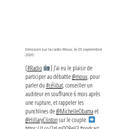
Emission sur la radio Mouv, le 25 septembre
2020 :
[
#Radio
] J’ai eu le plaisir de
participer au débattle
@mouv
, pour
parler du
#célibat
, conseiller un
auditeur en souffrance 6 mois après
une rupture, et rappeler les
punchlines de
@MichelleObama
et
@HillaryClinton
sur le couple.
https://t.co/2gLmDO8eV3
#podcast