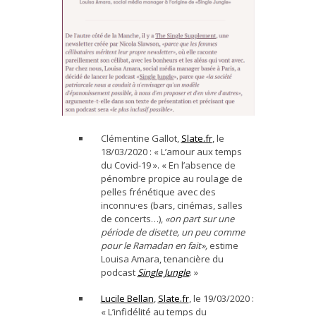
Clémentine Gallot,
Slate.fr
, le
18/03/2020 : « L’amour aux temps
du Covid-19 ». « En l’absence de
pénombre propice au roulage de
pelles frénétique avec des
inconnu·es (bars, cinémas, salles
de concerts…),
«on part sur une
période de disette, un peu comme
pour le Ramadan en fait»,
estime
Louisa Amara, tenancière du
podcast
Single Jungle
. »
Lucile Bellan
,
Slate.fr
, le 19/03/2020 :
« L’infidélité au temps du