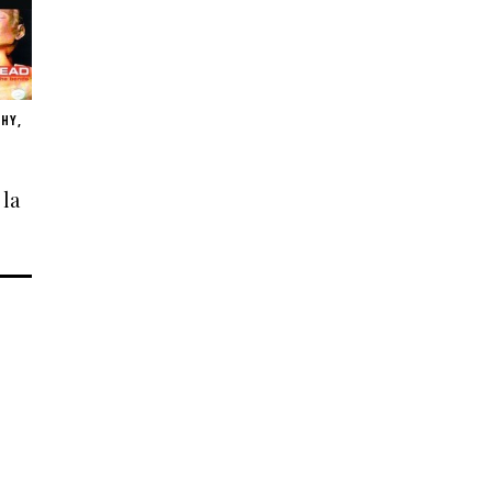
PHY
,
 la