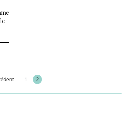
omme
le
cédent
1
2