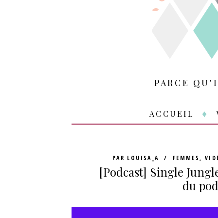
PARCE QU'
ACCUEIL
PAR
LOUISA_A
FEMMES
,
VID
[Podcast] Single Jungle
du pod