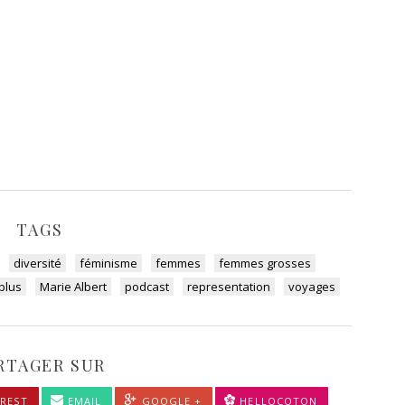
TAGS
diversité
féminisme
femmes
femmes grosses
plus
Marie Albert
podcast
representation
voyages
RTAGER SUR
REST
EMAIL
GOOGLE +
HELLOCOTON