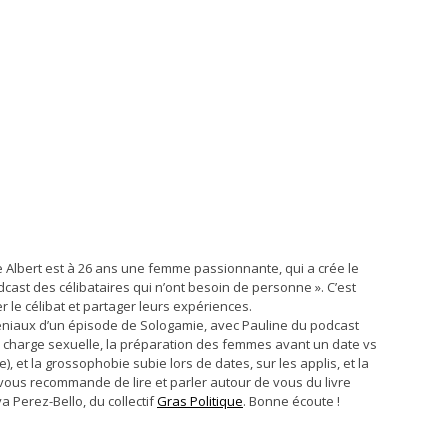
ie Albert est à 26 ans une femme passionnante, qui a crée le
odcast des célibataires qui n’ont besoin de personne ». C’est
 le célibat et partager leurs expériences.
 géniaux d’un épisode de Sologamie, avec Pauline du podcast
a charge sexuelle, la préparation des femmes avant un date vs
 et la grossophobie subie lors de dates, sur les applis, et la
vous recommande de lire et parler autour de vous du livre
a Perez-Bello, du collectif
Gras Politique
. Bonne écoute !