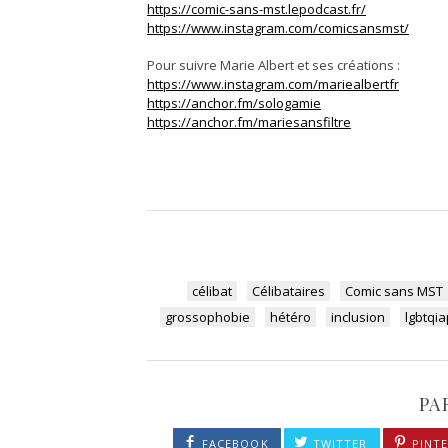
https://comic-sans-mst.lepodcast.fr/
https://www.instagram.com/comicsansmst/
Pour suivre Marie Albert et ses créations :
https://www.instagram.com/mariealbertfr
https://anchor.fm/sologamie
https://anchor.fm/mariesansfiltre
célibat
Célibataires
Comic sans MST
grossophobie
hétéro
inclusion
lgbtqia
PA
FACEBOOK
TWITTER
PINTE