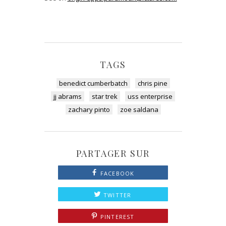
TAGS
benedict cumberbatch
chris pine
jj abrams
star trek
uss enterprise
zachary pinto
zoe saldana
PARTAGER SUR
FACEBOOK
TWITTER
PINTEREST