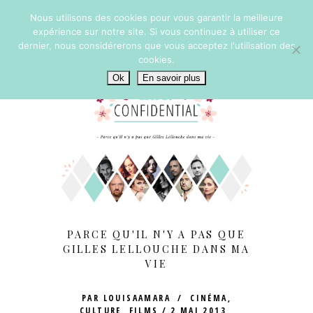
Nous utilisons des cookies pour vous garantir la meilleure
expérience sur notre site. Si vous continuez à utiliser ce
dernier, nous considérerons que vous acceptez l'utilisation des
cookies.
Ok
En savoir plus
PARCE QU'IL N'Y A PAS QUE
GILLES LELLOUCHE DANS MA
VIE
PAR
LOUISAAMARA
CINÉMA
,
CULTURE
,
FILMS
2 MAI 2013