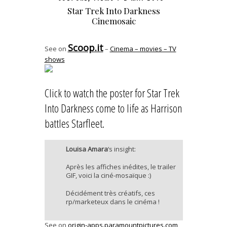
Star Trek Into Darkness
Cinemosaic
Scoop.it
See on
–
Cinema – movies – TV
shows
Click to watch the poster for Star Trek
Into Darkness come to life as Harrison
battles Starfleet.
Louisa Amara
‘s insight:
Après les affiches inédites, le trailer
GIF, voici la ciné-mosaïque :)
Décidément très créatifs, ces
rp/marketeux dans le cinéma !
See on
origin-apps.paramountpictures.com