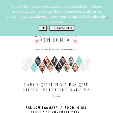
Nous utilisons des cookies pour vous garantir la meilleure
expérience sur notre site. Si vous continuez à utiliser ce
dernier, nous considérerons que vous acceptez l'utilisation des
cookies.
Ok
En savoir plus
PARCE QU'IL N'Y A PAS QUE
GILLES LELLOUCHE DANS MA
VIE
PAR
LOUISAAMARA
FOOD
,
GIRLS
STUFF
17 NOVEMBRE 2012