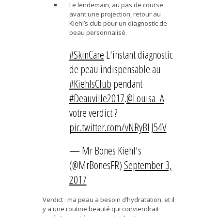
Le lendemain, au pas de course
avant une projection, retour au
Kiehl’s club pour un diagnostic de
peau personnalisé.
#SkinCare
L'instant diagnostic
de peau indispensable au
#KiehlsClub
pendant
#Deauville2017
.
@Louisa_A
votre verdict ?
pic.twitter.com/vNRyBLJ54V
— Mr Bones Kiehl's
(@MrBonesFR)
September 3,
2017
Verdict : ma peau a besoin d’hydratation, et il
y a une routine beauté qui conviendrait