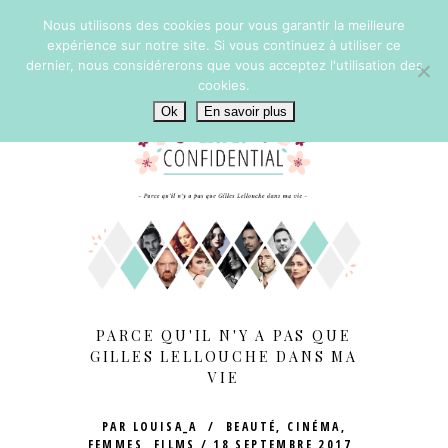
Nous utilisons des cookies pour vous garantir la meilleure
expérience sur notre site. Si vous continuez à utiliser ce
dernier, nous considérerons que vous acceptez l'utilisation des
cookies.
Ok
En savoir plus
PARCE QU'IL N'Y A PAS QUE
GILLES LELLOUCHE DANS MA
VIE
PAR
LOUISA_A
BEAUTÉ
,
CINÉMA
,
FEMMES
,
FILMS
18 SEPTEMBRE 2017