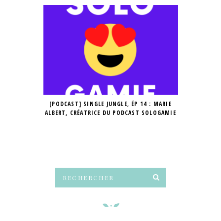
[PODCAST] SINGLE JUNGLE, ÉP 14 : MARIE
[PODCAST] SI
ALBERT, CRÉATRICE DU PODCAST SOLOGAMIE
CRÉATRICE 