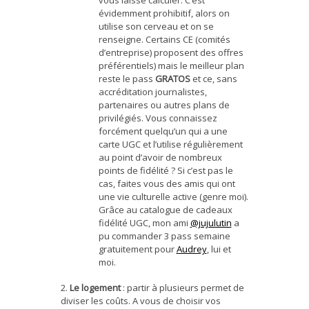
vous laisse calculer. C’est
évidemment prohibitif, alors on
utilise son cerveau et on se
renseigne. Certains CE (comités
d’entreprise) proposent des offres
préférentiels) mais le meilleur plan
reste le pass
GRATOS
et ce, sans
accréditation journalistes,
partenaires ou autres plans de
privilégiés. Vous connaissez
forcément quelqu’un qui a une
carte UGC et l’utilise régulièrement
au point d’avoir de nombreux
points de fidélité ? Si c’est pas le
cas, faites vous des amis qui ont
une vie culturelle active (genre moi).
Grâce au catalogue de cadeaux
fidélité UGC, mon ami
@jujulutin
a
pu commander 3 pass semaine
gratuitement pour
Audrey
, lui et
moi.
2.
Le logement
: partir à plusieurs permet de
diviser les coûts. A vous de choisir vos