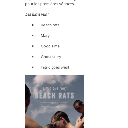
pour les premières séances.
Les films vus :
Beach rats
Mary
Good Time
Ghost story
Ingrid goes west