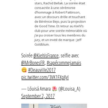
stars, Rachid Bellak. La soirée était
consacrée à une cérémonie
d’hommage à Robert Pattinson,
avec un discours drôle et touchant
de Bérénice Bejo, puis la projection
de Good Time. Et retour au Kiehl’s
club pour une soirée mémorable où
j’ai pu croiser tous les membres du
jury, et un invité de marque : Jeff
Goldblum.
Soirée
@KiehlsFrance
, selfie avec
@MrBonesFR
,
#sapécommejamais
#Deauville2017
pic.twitter.com/3VK1FXpXyI
— Lóuisá Amara
(@Louisa_A)
September 2, 2017