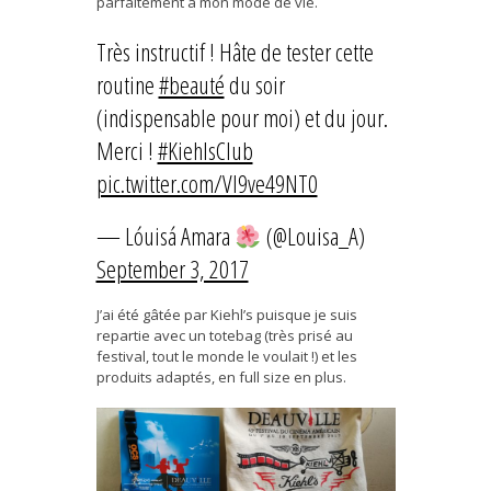
parfaitement à mon mode de vie.
Très instructif ! Hâte de tester cette
routine
#beauté
du soir
(indispensable pour moi) et du jour.
Merci !
#KiehlsClub
pic.twitter.com/Vl9ve49NT0
— Lóuisá Amara
(@Louisa_A)
September 3, 2017
J’ai été gâtée par Kiehl’s puisque je suis
repartie avec un totebag (très prisé au
festival, tout le monde le voulait !) et les
produits adaptés, en full size en plus.