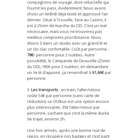
compagnons de voyage, dont celui/celle qui
fournit les pass, évidemment. Nous avons
choisi un AirBnB déjà testé et approuvé l’an
dernier. Situé à Trouville, face au Casino, il
est à 25min de marche du CID. C’est un mal
nécessaire, mais vous ne trouverez pas
meilleur compromis prix/distance. Nous
étions 3 dans un studio avec un grand lit et
un clic-clac confortable. Coût par personne :
78€
/ personne pour 2 nuitées. Autre
possibilité, le Campanile de Deauville (25min
du CID), 185€ pour 2 nuitées, en demandant
un 3e lit d’appoint, ça reviendrait à
61,66€
par
personne.
3.
Les transports
: en train, l’aller/retour
coûte 54€ par personne (sans carte de
réduction). Le OUIbus est une option encore
plus intéressante, 35€ l’aller/retour par
personne, sachant que c’est la même durée
de trajet, environ 2h.
Une fois arrivés, après une bonne nuit de
repos, on récupère nos badges et c’est parti