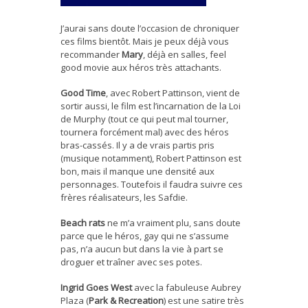
J’aurai sans doute l’occasion de chroniquer
ces films bientôt. Mais je peux déjà vous
recommander
Mary
, déjà en salles, feel
good movie aux héros très attachants.
Good Time
, avec Robert Pattinson, vient de
sortir aussi, le film est l’incarnation de la Loi
de Murphy (tout ce qui peut mal tourner,
tournera forcément mal) avec des héros
bras-cassés. Il y a de vrais partis pris
(musique notamment), Robert Pattinson est
bon, mais il manque une densité aux
personnages. Toutefois il faudra suivre ces
frères réalisateurs, les Safdie.
Beach rats
ne m’a vraiment plu, sans doute
parce que le héros, gay qui ne s’assume
pas, n’a aucun but dans la vie à part se
droguer et traîner avec ses potes.
Ingrid Goes West
avec la fabuleuse Aubrey
Plaza (
Park & Recreation
) est une satire très