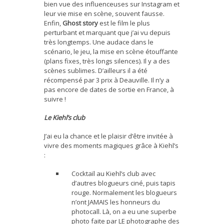
bien vue des influenceuses sur Instagram et
leur vie mise en scène, souvent fausse.
Enfin,
Ghost story
est le film le plus
perturbant et marquant que j’ai vu depuis
très longtemps. Une audace dans le
scénario, le jeu, la mise en scène étouffante
(plans fixes, très longs silences). Il y a des
scènes sublimes. D’ailleurs il a été
récompensé par 3 prix à Deauville. Il n’y a
pas encore de dates de sortie en France, à
suivre !
Le Kiehl’s club
J’ai eu la chance et le plaisir d’être invitée à
vivre des moments magiques grâce à Kiehl’s
:
Cocktaïl au Kiehl’s club avec
d’autres blogueurs ciné, puis tapis
rouge. Normalement les blogueurs
n’ont JAMAIS les honneurs du
photocall. Là, on a eu une superbe
photo faite par LE photographe des