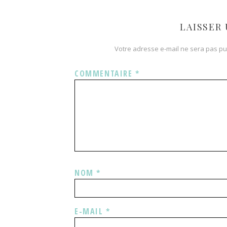
LAISSER
Votre adresse e-mail ne sera pas pu
COMMENTAIRE
*
NOM
*
E-MAIL
*