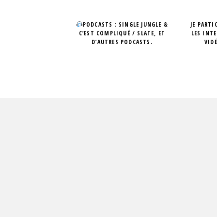
PODCASTS : SINGLE JUNGLE &
JE PARTI
C’EST COMPLIQUÉ / SLATE, ET
LES INT
D’AUTRES PODCASTS.
VID