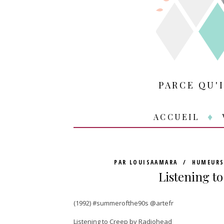
PARCE QU'
ACCUEIL
PAR
LOUISAAMARA
HUMEUR
Listening t
(1992) #summerofthe90s @artefr
Listening to Creep by Radiohead