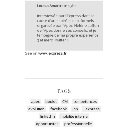
Louisa Amara
‘s insight:
Interviewée par l’Express dans le
cadre d’une soirée Les Informels
organisée par l’Apec. Hélène Laffon
de l’Apec donne ses conseils, et je
témoigne de ma propre expérience
:) et merci Twitter !
See on
www.lexpress.fr
TAGS
apec
boulot
CM
competences
evolution
facebook
job
l'express
linked in
mobilite interne
opportunites
professionnelle