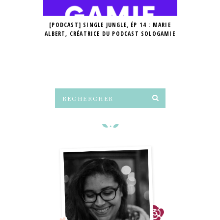
[PODCAST] SINGLE JUNGLE, ÉP 14 : MARIE
[PODCAST] SI
ALBERT, CRÉATRICE DU PODCAST SOLOGAMIE
CRÉATRICE 