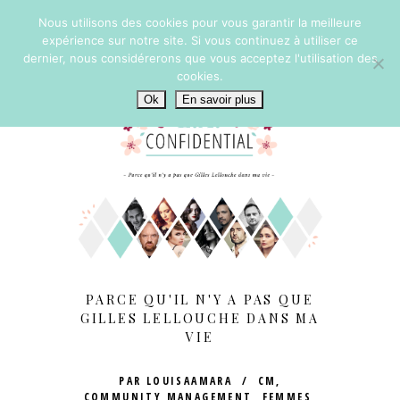
Nous utilisons des cookies pour vous garantir la meilleure
expérience sur notre site. Si vous continuez à utiliser ce
dernier, nous considérerons que vous acceptez l'utilisation des
cookies.
Ok
En savoir plus
PARCE QU'IL N'Y A PAS QUE
GILLES LELLOUCHE DANS MA
VIE
PAR
LOUISAAMARA
CM
,
COMMUNITY MANAGEMENT
,
FEMMES
,