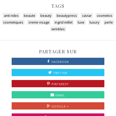
TAGS
anti rides
beaute
beauty
beautypress
caviar
cosmetics
cosmetiques
creme visage
ingrid millet
luxe
luxury
perle
wrinkles
PARTAGER SUR
FACEBOOK
TWITTER
PINTEREST
EMAIL
GOOGLE +