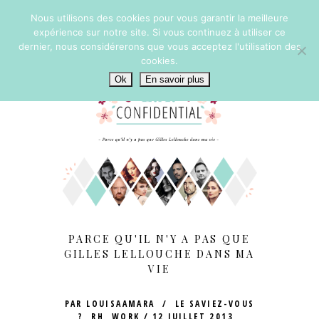
Nous utilisons des cookies pour vous garantir la meilleure
expérience sur notre site. Si vous continuez à utiliser ce
dernier, nous considérerons que vous acceptez l'utilisation des
cookies.
Ok
En savoir plus
PARCE QU'IL N'Y A PAS QUE
GILLES LELLOUCHE DANS MA
VIE
PAR
LOUISAAMARA
LE SAVIEZ-VOUS
?
,
RH
,
WORK
12 JUILLET 2013