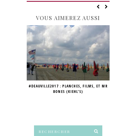
VOUS AIMEREZ AUSSI
#DEAUVILLE2017 : PLANCHES, FILMS, ET MR
SING
BONES (KIEHL’S)
ROMANTIQ
DÉ