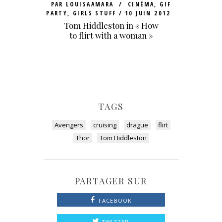
PAR
LOUISAAMARA
CINÉMA
,
GIF
PARTY
,
GIRLS STUFF
10 JUIN 2012
Tom Hiddleston in « How
to flirt with a woman »
TAGS
Avengers
cruising
drague
flirt
Thor
Tom Hiddleston
PARTAGER SUR
FACEBOOK
TWITTER