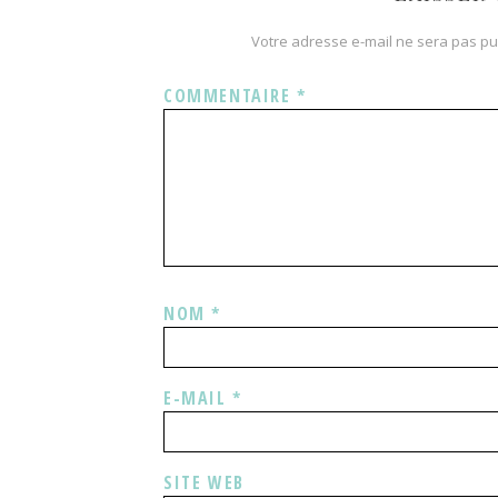
Votre adresse e-mail ne sera pas pu
COMMENTAIRE
*
NOM
*
E-MAIL
*
SITE WEB