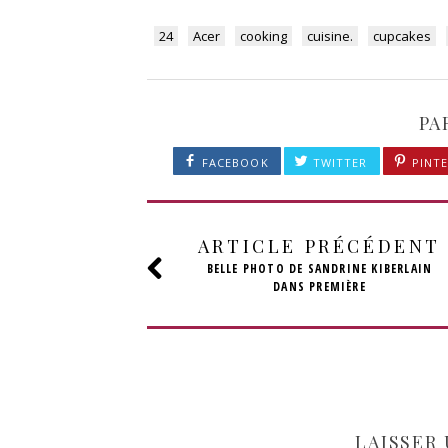
24
Acer
cooking
cuisine.
cupcakes
PA
FACEBOOK
TWITTER
PINTE
ARTICLE PRÉCÉDENT
BELLE PHOTO DE SANDRINE KIBERLAIN
DANS PREMIÈRE
LAISSER